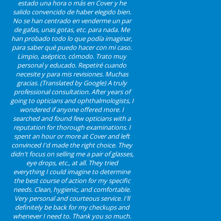
estado una hora o más en Cover y he
salido convencido de haber elegido bien.
No se han centrado en venderme un par
de gafas, unas gotas, etc. para nada. Me
han probado todo lo que podía imaginar,
para saber qué puedo hacer con mi caso.
Limpio, aséptico, cómodo. Trato muy
personal y educado. Repetiré cuando
necesite y para mis revisiones. Muchas
gracias. (Translated by Google) A truly
professional consultation. After years of
going to opticians and ophthalmologists, I
wondered if anyone offered more. I
searched and found few opticians with a
reputation for thorough examinations. I
spent an hour or more at Cover and left
convinced I'd made the right choice. They
didn't focus on selling me a pair of glasses,
eye drops, etc., at all. They tried
everything I could imagine to determine
the best course of action for my specific
needs. Clean, hygienic, and comfortable.
Very personal and courteous service. I'll
definitely be back for my checkups and
whenever I need to. Thank you so much.