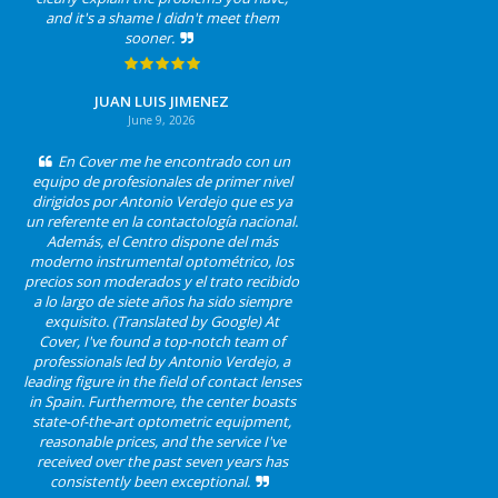
and it's a shame I didn't meet them
sooner.
JUAN LUIS JIMENEZ
June 9, 2026
En Cover me he encontrado con un
equipo de profesionales de primer nivel
dirigidos por Antonio Verdejo que es ya
un referente en la contactología nacional.
Además, el Centro dispone del más
moderno instrumental optométrico, los
precios son moderados y el trato recibido
a lo largo de siete años ha sido siempre
exquisito. (Translated by Google) At
Cover, I've found a top-notch team of
professionals led by Antonio Verdejo, a
leading figure in the field of contact lenses
in Spain. Furthermore, the center boasts
state-of-the-art optometric equipment,
reasonable prices, and the service I've
received over the past seven years has
consistently been exceptional.