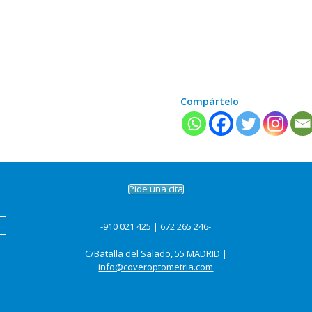
Compártelo
Pide una cita
-910 021 425 | 672 265 246-
C/Batalla del Salado, 55 MADRID |
info@coveroptometria.com