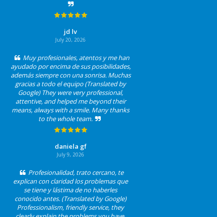
jd lv
July 20, 2026
Muy profesionales, atentos y me han
ayudado por encima de sus posibilidades,
además siempre con una sonrisa. Muchas
gracias a todo el equipo (Translated by
Google) They were very professional,
attentive, and helped me beyond their
means, always with a smile. Many thanks
to the whole team.
daniela gf
July 9, 2026
Profesionalidad, trato cercano, te
explican con claridad los problemas que
se tiene y lástima de no haberles
conocido antes. (Translated by Google)
Professionalism, friendly service, they
clearly explain the problems you have,