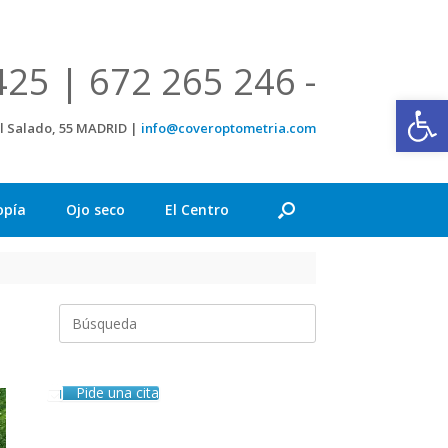
425 | 672 265 246 -
Abrir
el Salado, 55 MADRID |
info@coveroptometria.com
opía
Ojo seco
El Centro
Buscar:
Pide una cita