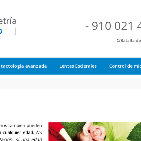
- 910 021 
C/Batalla d
tactología avanzada
Lentes Esclerales
Control de mi
niños también pueden
a cualquier edad.
No
ación, sí una edad