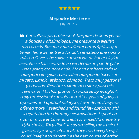
Alejandro Monterde
July 29, 2026
Consulta superprofesional. Después de años yendo
a ópticas y oftalmólogos, me pregunté si alguien
ofrecía más. Busqué y me salieron pocas ópticas que
tenían fama de "entrar a fondo". He estado una hora o
más en Cover y he salido convencido de haber elegido
bien. No se han centrado en venderme un par de gafas,
unas gotas, etc. para nada. Me han probado todo lo
que podía imaginar, para saber qué puedo hacer con
mi caso. Limpio, aséptico, cómodo. Trato muy personal
y educado. Repetiré cuando necesite y para mis
revisiones. Muchas gracias. (Translated by Google) A
truly professional consultation. After years of going to
opticians and ophthalmologists, I wondered if anyone
offered more. I searched and found few opticians with
a reputation for thorough examinations. I spent an
hour or more at Cover and left convinced I'd made the
right choice. They didn't focus on selling me a pair of
glasses, eye drops, etc., at all. They tried everything I
could imagine to determine the best course of action