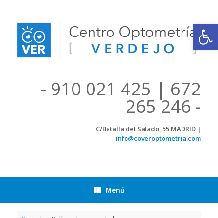
Saltar
al
contenido
Abrir
- 910 021 425 | 672
265 246 -
C/Batalla del Salado, 55 MADRID |
info@coveroptometria.com
Menú