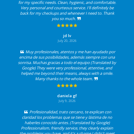
for my specific needs. Clean, hygienic, and comfortable.
Very personal and courteous service. I'll definitely be
back for my checkups and whenever I need to. Thank
you so much.
jd lv
July 20, 2026
Muy profesionales, atentos y me han ayudado por
encima de sus posibilidades, además siempre con una
sonrisa. Muchas gracias a todo el equipo (Translated by
Google) They were very professional, attentive, and
helped me beyond their means, always with a smile.
Many thanks to the whole team.
daniela gf
July 9, 2026
Profesionalidad, trato cercano, te explican con
claridad los problemas que se tiene y lástima de no
haberles conocido antes. (Translated by Google)
Professionalism, friendly service, they clearly explain
the problems you have, and it's a shame I didn't meet