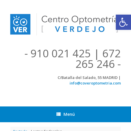
Saltar
al
contenido
Abrir
- 910 021 425 | 672
265 246 -
C/Batalla del Salado, 55 MADRID |
info@coveroptometria.com
Menú