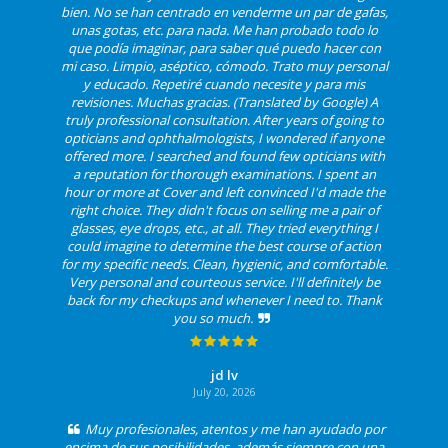
bien. No se han centrado en venderme un par de gafas,
unas gotas, etc. para nada. Me han probado todo lo
que podía imaginar, para saber qué puedo hacer con
mi caso. Limpio, aséptico, cómodo. Trato muy personal
y educado. Repetiré cuando necesite y para mis
revisiones. Muchas gracias. (Translated by Google) A
truly professional consultation. After years of going to
opticians and ophthalmologists, I wondered if anyone
offered more. I searched and found few opticians with
a reputation for thorough examinations. I spent an
hour or more at Cover and left convinced I'd made the
right choice. They didn't focus on selling me a pair of
glasses, eye drops, etc., at all. They tried everything I
could imagine to determine the best course of action
for my specific needs. Clean, hygienic, and comfortable.
Very personal and courteous service. I'll definitely be
back for my checkups and whenever I need to. Thank
you so much.
jd lv
July 20, 2026
Muy profesionales, atentos y me han ayudado por
encima de sus posibilidades, además siempre con una