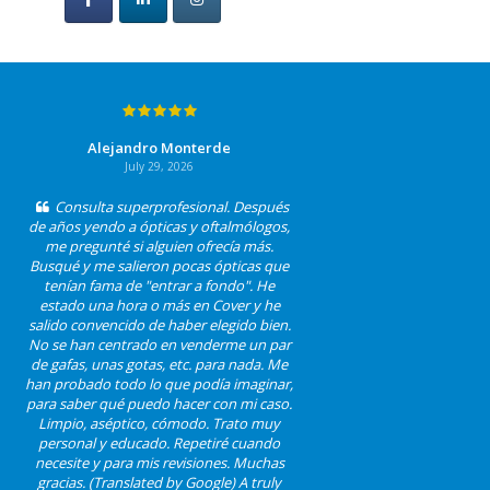
Alejandro Monterde
July 29, 2026
Consulta superprofesional. Después
de años yendo a ópticas y oftalmólogos,
me pregunté si alguien ofrecía más.
Busqué y me salieron pocas ópticas que
tenían fama de "entrar a fondo". He
estado una hora o más en Cover y he
salido convencido de haber elegido bien.
No se han centrado en venderme un par
de gafas, unas gotas, etc. para nada. Me
han probado todo lo que podía imaginar,
para saber qué puedo hacer con mi caso.
Limpio, aséptico, cómodo. Trato muy
personal y educado. Repetiré cuando
necesite y para mis revisiones. Muchas
gracias. (Translated by Google) A truly