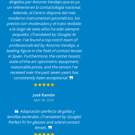
dirigidos por Antonio Verdejo que es ya
un referente en la contactología nacional.
Además, el Centro dispone del más
moderno instrumental optométrico, los
precios son moderados y el trato recibido
a lo largo de siete años ha sido siempre
exquisito. (Translated by Google) At
Cover, I've found a top-notch team of
professionals led by Antonio Verdejo, a
leading figure in the field of contact lenses
in Spain. Furthermore, the center boasts
state-of-the-art optometric equipment,
reasonable prices, and the service I've
received over the past seven years has
consistently been exceptional.
José Ramón
April 18, 2026
Adaptación perfecta de gafas y
lentillas esclerales. (Translated by Google)
Perfect fit for glasses and scleral contact
lenses.