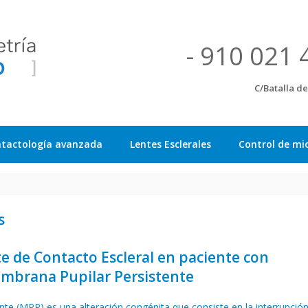
- 910 021 
C/Batalla d
tactología avanzada
Lentes Esclerales
Control de mi
s
e de Contacto Escleral en paciente con
mbrana Pupilar Persistente
te (MPP) es una alteración congénita que consiste en la interrupción