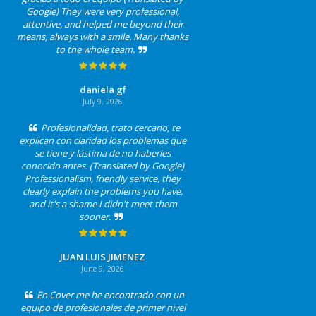
Google) They were very professional,
attentive, and helped me beyond their
means, always with a smile. Many thanks
to the whole team.
daniela gf
July 9, 2026
Profesionalidad, trato cercano, te
explican con claridad los problemas que
se tiene y lástima de no haberles
conocido antes. (Translated by Google)
Professionalism, friendly service, they
clearly explain the problems you have,
and it's a shame I didn't meet them
sooner.
JUAN LUIS JIMENEZ
June 9, 2026
En Cover me he encontrado con un
equipo de profesionales de primer nivel