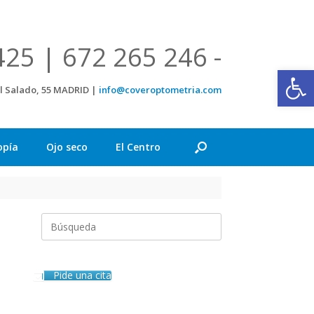
425 | 672 265 246 -
Abrir
el Salado, 55 MADRID |
info@coveroptometria.com
opía
Ojo seco
El Centro
Buscar:
Pide una cita
,