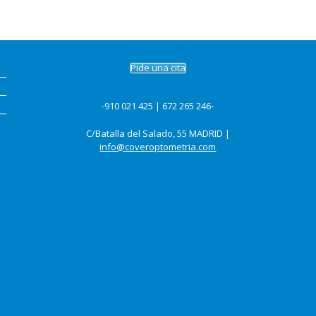
Pide una cita
-910 021 425 | 672 265 246-
C/Batalla del Salado, 55 MADRID |
info@coveroptometria.com