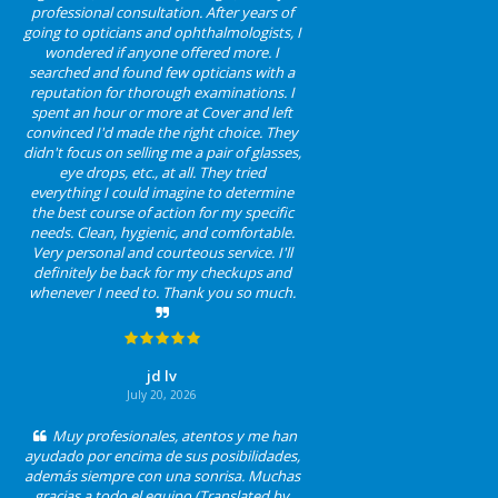
professional consultation. After years of
going to opticians and ophthalmologists, I
wondered if anyone offered more. I
searched and found few opticians with a
reputation for thorough examinations. I
spent an hour or more at Cover and left
convinced I'd made the right choice. They
didn't focus on selling me a pair of glasses,
eye drops, etc., at all. They tried
everything I could imagine to determine
the best course of action for my specific
needs. Clean, hygienic, and comfortable.
Very personal and courteous service. I'll
definitely be back for my checkups and
whenever I need to. Thank you so much.
jd lv
July 20, 2026
Muy profesionales, atentos y me han
ayudado por encima de sus posibilidades,
además siempre con una sonrisa. Muchas
gracias a todo el equipo (Translated by