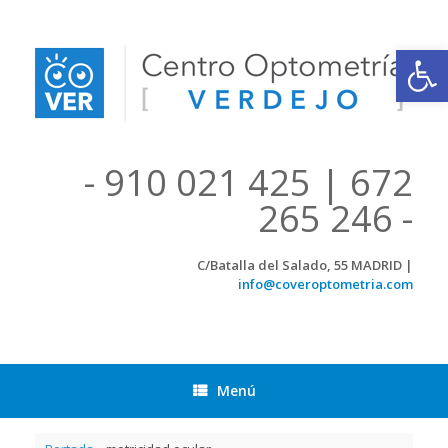
Saltar
al
contenido
Abrir
- 910 021 425 | 672
265 246 -
C/Batalla del Salado, 55 MADRID |
info@coveroptometria.com
Menú