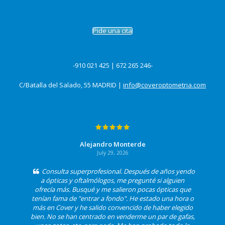
Pide una cita
-910 021 425 | 672 265 246-
C/Batalla del Salado, 55 MADRID |
info@coveroptometria.com
Alejandro Monterde
July 29, 2026
Consulta superprofesional. Después de años yendo
a ópticas y oftalmólogos, me pregunté si alguien
ofrecía más. Busqué y me salieron pocas ópticas que
tenían fama de "entrar a fondo". He estado una hora o
más en Cover y he salido convencido de haber elegido
bien. No se han centrado en venderme un par de gafas,