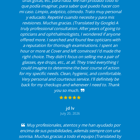
unas gotas, etc. para nada. Me han probado todo lo
que podía imaginar, para saber qué puedo hacer con
mi caso. Limpio, aséptico, cómodo. Trato muy personal
y educado. Repetiré cuando necesite y para mis
revisiones. Muchas gracias. (Translated by Google) A
truly professional consultation. After years of going to
opticians and ophthalmologists, I wondered if anyone
offered more. I searched and found few opticians with
a reputation for thorough examinations. I spent an
hour or more at Cover and left convinced I'd made the
right choice. They didn't focus on selling me a pair of
glasses, eye drops, etc., at all. They tried everything I
could imagine to determine the best course of action
for my specific needs. Clean, hygienic, and comfortable.
Very personal and courteous service. I'll definitely be
back for my checkups and whenever I need to. Thank
you so much.
jd lv
July 20, 2026
Muy profesionales, atentos y me han ayudado por
encima de sus posibilidades, además siempre con una
sonrisa. Muchas gracias a todo el equipo (Translated by