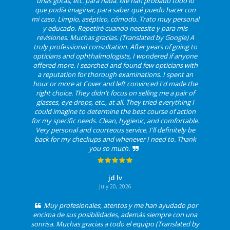
unas gotas, etc. para nada. Me han probado todo lo
que podía imaginar, para saber qué puedo hacer con
mi caso. Limpio, aséptico, cómodo. Trato muy personal
y educado. Repetiré cuando necesite y para mis
revisiones. Muchas gracias. (Translated by Google) A
truly professional consultation. After years of going to
opticians and ophthalmologists, I wondered if anyone
offered more. I searched and found few opticians with
a reputation for thorough examinations. I spent an
hour or more at Cover and left convinced I'd made the
right choice. They didn't focus on selling me a pair of
glasses, eye drops, etc., at all. They tried everything I
could imagine to determine the best course of action
for my specific needs. Clean, hygienic, and comfortable.
Very personal and courteous service. I'll definitely be
back for my checkups and whenever I need to. Thank
you so much.
jd lv
July 20, 2026
Muy profesionales, atentos y me han ayudado por
encima de sus posibilidades, además siempre con una
sonrisa. Muchas gracias a todo el equipo (Translated by