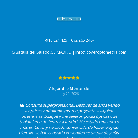
Pide una cita
-910 021 425 | 672 265 246-
C/Batalla del Salado, 55 MADRID |
info@coveroptometria.com
Alejandro Monterde
July 29, 2026
Consulta superprofesional. Después de años yendo
a ópticas y oftalmólogos, me pregunté si alguien
ofrecía más. Busqué y me salieron pocas ópticas que
tenían fama de "entrar a fondo". He estado una hora o
más en Cover y he salido convencido de haber elegido
bien. No se han centrado en venderme un par de gafas,