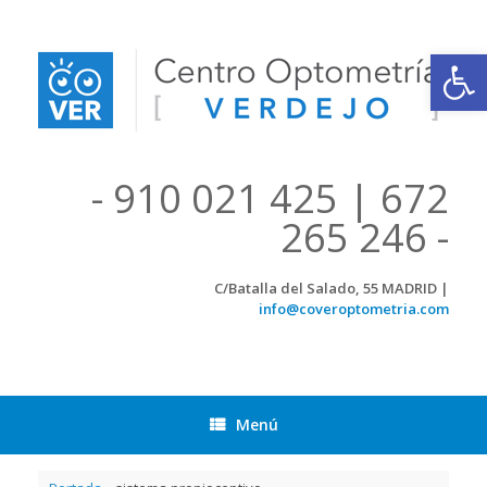
Saltar
al
contenido
Abrir
- 910 021 425 | 672
265 246 -
C/Batalla del Salado, 55 MADRID |
info@coveroptometria.com
Menú