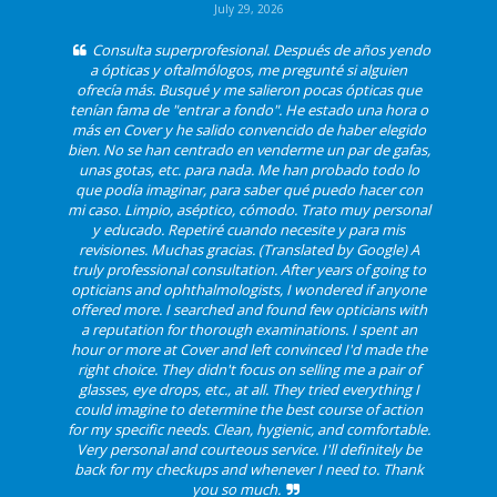
July 29, 2026
Consulta superprofesional. Después de años yendo
a ópticas y oftalmólogos, me pregunté si alguien
ofrecía más. Busqué y me salieron pocas ópticas que
tenían fama de "entrar a fondo". He estado una hora o
más en Cover y he salido convencido de haber elegido
bien. No se han centrado en venderme un par de gafas,
unas gotas, etc. para nada. Me han probado todo lo
que podía imaginar, para saber qué puedo hacer con
mi caso. Limpio, aséptico, cómodo. Trato muy personal
y educado. Repetiré cuando necesite y para mis
revisiones. Muchas gracias. (Translated by Google) A
truly professional consultation. After years of going to
opticians and ophthalmologists, I wondered if anyone
offered more. I searched and found few opticians with
a reputation for thorough examinations. I spent an
hour or more at Cover and left convinced I'd made the
right choice. They didn't focus on selling me a pair of
glasses, eye drops, etc., at all. They tried everything I
could imagine to determine the best course of action
for my specific needs. Clean, hygienic, and comfortable.
Very personal and courteous service. I'll definitely be
back for my checkups and whenever I need to. Thank
you so much.