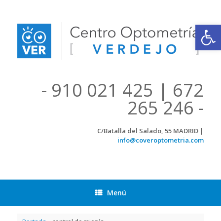
Saltar
al
contenido
Abrir
- 910 021 425 | 672
265 246 -
C/Batalla del Salado, 55 MADRID |
info@coveroptometria.com
Menú