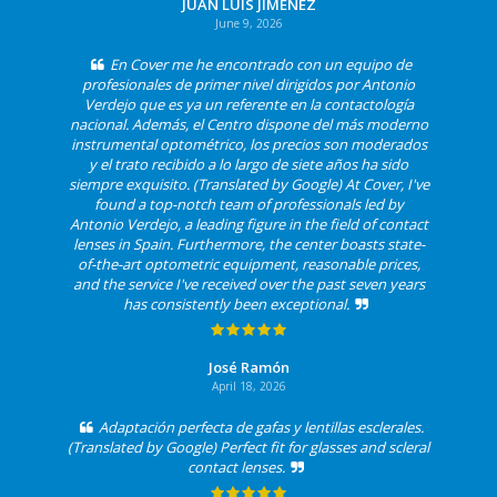
JUAN LUIS JIMENEZ
June 9, 2026
En Cover me he encontrado con un equipo de
profesionales de primer nivel dirigidos por Antonio
Verdejo que es ya un referente en la contactología
nacional. Además, el Centro dispone del más moderno
instrumental optométrico, los precios son moderados
y el trato recibido a lo largo de siete años ha sido
siempre exquisito. (Translated by Google) At Cover, I've
found a top-notch team of professionals led by
Antonio Verdejo, a leading figure in the field of contact
lenses in Spain. Furthermore, the center boasts state-
of-the-art optometric equipment, reasonable prices,
and the service I've received over the past seven years
has consistently been exceptional.
José Ramón
April 18, 2026
Adaptación perfecta de gafas y lentillas esclerales.
(Translated by Google) Perfect fit for glasses and scleral
contact lenses.