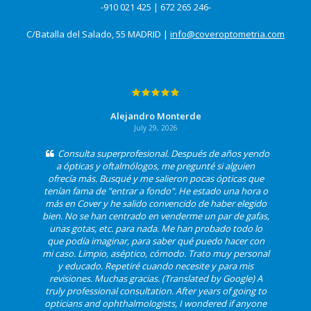
-910 021 425 | 672 265 246-
C/Batalla del Salado, 55 MADRID |
info@coveroptometria.com
Alejandro Monterde
July 29, 2026
Consulta superprofesional. Después de años yendo
a ópticas y oftalmólogos, me pregunté si alguien
ofrecía más. Busqué y me salieron pocas ópticas que
tenían fama de "entrar a fondo". He estado una hora o
más en Cover y he salido convencido de haber elegido
bien. No se han centrado en venderme un par de gafas,
unas gotas, etc. para nada. Me han probado todo lo
que podía imaginar, para saber qué puedo hacer con
mi caso. Limpio, aséptico, cómodo. Trato muy personal
y educado. Repetiré cuando necesite y para mis
revisiones. Muchas gracias. (Translated by Google) A
truly professional consultation. After years of going to
opticians and ophthalmologists, I wondered if anyone