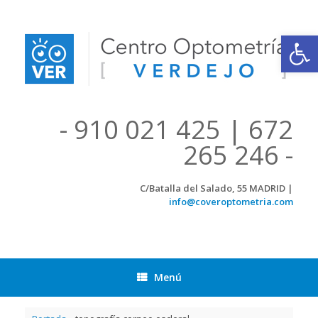
Saltar
al
contenido
Abrir
- 910 021 425 | 672
265 246 -
C/Batalla del Salado, 55 MADRID |
info@coveroptometria.com
Menú