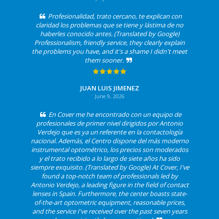
Profesionalidad, trato cercano, te explican con
claridad los problemas que se tiene y lástima de no
haberles conocido antes. (Translated by Google)
Professionalism, friendly service, they clearly explain
the problems you have, and it's a shame I didn't meet
them sooner.
JUAN LUIS JIMENEZ
June 9, 2026
En Cover me he encontrado con un equipo de
profesionales de primer nivel dirigidos por Antonio
Verdejo que es ya un referente en la contactología
nacional. Además, el Centro dispone del más moderno
instrumental optométrico, los precios son moderados
y el trato recibido a lo largo de siete años ha sido
siempre exquisito. (Translated by Google) At Cover, I've
found a top-notch team of professionals led by
Antonio Verdejo, a leading figure in the field of contact
lenses in Spain. Furthermore, the center boasts state-
of-the-art optometric equipment, reasonable prices,
and the service I've received over the past seven years