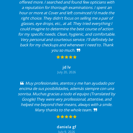
offered more. I searched and found few opticians with
a reputation for thorough examinations. I spent an
hour or more at Cover and left convinced I'd made the
right choice. They didn't focus on selling me a pair of
glasses, eye drops, etc., at all. They tried everything I
could imagine to determine the best course of action
for my specific needs. Clean, hygienic, and comfortable.
Very personal and courteous service. I'll definitely be
back for my checkups and whenever I need to. Thank
you so much.
jd lv
July 20, 2026
Muy profesionales, atentos y me han ayudado por
encima de sus posibilidades, además siempre con una
sonrisa. Muchas gracias a todo el equipo (Translated by
Google) They were very professional, attentive, and
helped me beyond their means, always with a smile.
Many thanks to the whole team.
daniela gf
July 9, 2026