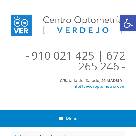
Saltar
al
contenido
Abrir
- 910 021 425 | 672
265 246 -
C/Batalla del Salado, 55 MADRID |
info@coveroptometria.com
Menú