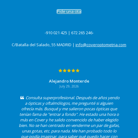
Pide una cita
-910 021 425 | 672 265 246-
C/Batalla del Salado, 55 MADRID |
info@coveroptometria.com
Alejandro Monterde
July 29, 2026
Consulta superprofesional. Después de años yendo
a ópticas y oftalmólogos, me pregunté si alguien
ofrecía más. Busqué y me salieron pocas ópticas que
tenían fama de "entrar a fondo". He estado una hora o
más en Cover y he salido convencido de haber elegido
bien. No se han centrado en venderme un par de gafas,
unas gotas, etc. para nada. Me han probado todo lo
que podía imaginar, para saber qué puedo hacer con