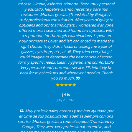
mi caso. Limpio, aséptico, cómodo. Trato muy personal
y educado. Repetiré cuando necesite y para mis
revisiones. Muchas gracias. (Translated by Google) A
truly professional consultation. After years of going to
opticians and ophthalmologists, I wondered if anyone
offered more. I searched and found few opticians with
a reputation for thorough examinations. I spent an
hour or more at Cover and left convinced I'd made the
right choice. They didn't focus on selling me a pair of
glasses, eye drops, etc., at all. They tried everything I
could imagine to determine the best course of action
for my specific needs. Clean, hygienic, and comfortable.
Very personal and courteous service. I'll definitely be
back for my checkups and whenever I need to. Thank
you so much.
jd lv
July 20, 2026
Muy profesionales, atentos y me han ayudado por
encima de sus posibilidades, además siempre con una
sonrisa. Muchas gracias a todo el equipo (Translated by
Google) They were very professional, attentive, and
helped me beyond their means, always with a smile.