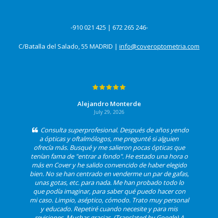
-910 021 425 | 672 265 246-
C/Batalla del Salado, 55 MADRID |
info@coveroptometria.com
Alejandro Monterde
July 29, 2026
Consulta superprofesional. Después de años yendo
a ópticas y oftalmólogos, me pregunté si alguien
ofrecía más. Busqué y me salieron pocas ópticas que
tenían fama de "entrar a fondo". He estado una hora o
más en Cover y he salido convencido de haber elegido
bien. No se han centrado en venderme un par de gafas,
unas gotas, etc. para nada. Me han probado todo lo
que podía imaginar, para saber qué puedo hacer con
mi caso. Limpio, aséptico, cómodo. Trato muy personal
y educado. Repetiré cuando necesite y para mis
revisiones. Muchas gracias. (Translated by Google) A