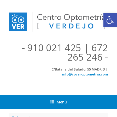
Saltar
al
contenido
Abrir
- 910 021 425 | 672
265 246 -
C/Batalla del Salado, 55 MADRID |
info@coveroptometria.com
Menú