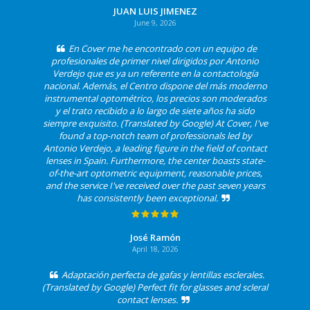
JUAN LUIS JIMENEZ
June 9, 2026
En Cover me he encontrado con un equipo de
profesionales de primer nivel dirigidos por Antonio
Verdejo que es ya un referente en la contactología
nacional. Además, el Centro dispone del más moderno
instrumental optométrico, los precios son moderados
y el trato recibido a lo largo de siete años ha sido
siempre exquisito. (Translated by Google) At Cover, I've
found a top-notch team of professionals led by
Antonio Verdejo, a leading figure in the field of contact
lenses in Spain. Furthermore, the center boasts state-
of-the-art optometric equipment, reasonable prices,
and the service I've received over the past seven years
has consistently been exceptional.
José Ramón
April 18, 2026
Adaptación perfecta de gafas y lentillas esclerales.
(Translated by Google) Perfect fit for glasses and scleral
contact lenses.