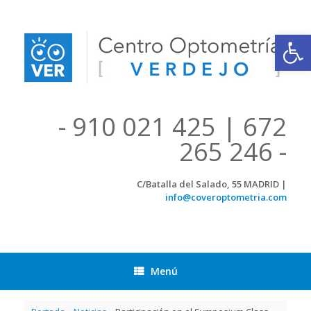
Saltar
al
contenido
Abrir
- 910 021 425 | 672
265 246 -
C/Batalla del Salado, 55 MADRID |
info@coveroptometria.com
Menú