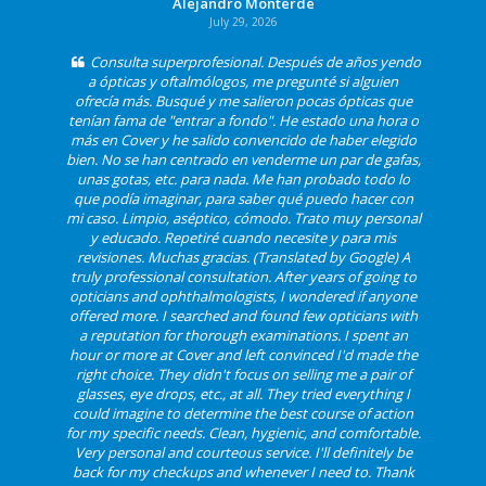
Alejandro Monterde
July 29, 2026
Consulta superprofesional. Después de años yendo
a ópticas y oftalmólogos, me pregunté si alguien
ofrecía más. Busqué y me salieron pocas ópticas que
tenían fama de "entrar a fondo". He estado una hora o
más en Cover y he salido convencido de haber elegido
bien. No se han centrado en venderme un par de gafas,
unas gotas, etc. para nada. Me han probado todo lo
que podía imaginar, para saber qué puedo hacer con
mi caso. Limpio, aséptico, cómodo. Trato muy personal
y educado. Repetiré cuando necesite y para mis
revisiones. Muchas gracias. (Translated by Google) A
truly professional consultation. After years of going to
opticians and ophthalmologists, I wondered if anyone
offered more. I searched and found few opticians with
a reputation for thorough examinations. I spent an
hour or more at Cover and left convinced I'd made the
right choice. They didn't focus on selling me a pair of
glasses, eye drops, etc., at all. They tried everything I
could imagine to determine the best course of action
for my specific needs. Clean, hygienic, and comfortable.
Very personal and courteous service. I'll definitely be
back for my checkups and whenever I need to. Thank