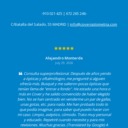
-910 021 425 | 672 265 246-
C/Batalla del Salado, 55 MADRID |
info@coveroptometria.com
Alejandro Monterde
July 29, 2026
Consulta superprofesional. Después de años yendo
a ópticas y oftalmólogos, me pregunté si alguien
ofrecía más. Busqué y me salieron pocas ópticas que
tenían fama de "entrar a fondo". He estado una hora o
más en Cover y he salido convencido de haber elegido
bien. No se han centrado en venderme un par de gafas,
unas gotas, etc. para nada. Me han probado todo lo
que podía imaginar, para saber qué puedo hacer con
mi caso. Limpio, aséptico, cómodo. Trato muy personal
y educado. Repetiré cuando necesite y para mis
revisiones. Muchas gracias. (Translated by Google) A