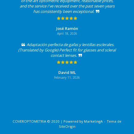
of-the-art optometric equipment, reasonable prices,
and the service I've received over the past seven years
has consistently been exceptional.
José Ramón
April 18, 2026
Adaptación perfecta de gafas y lentillas esclerales.
(Translated by Google) Perfect fit for glasses and scleral
contact lenses.
David ML
February 11, 2026
COVEROPTOMETRIA © 2020 | Powered by
MarketingA
Tema de
SiteOrigin