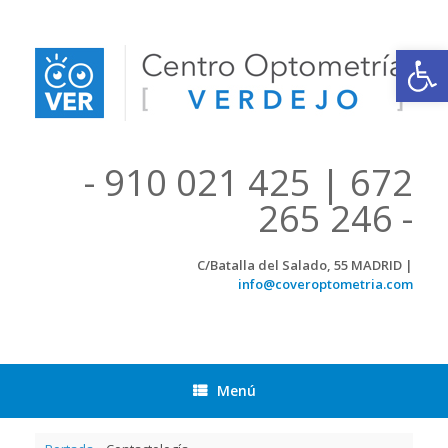
Saltar
al
contenido
Abrir
- 910 021 425 | 672
265 246 -
C/Batalla del Salado, 55 MADRID |
info@coveroptometria.com
Menú