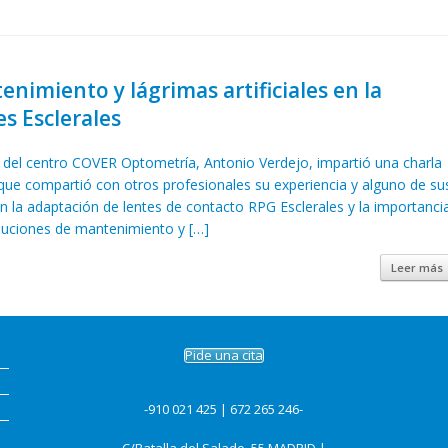
nimiento y lágrimas artificiales en la
s Esclerales
 del centro COVER Optometría, Antonio Verdejo, impartió una charla
que compartió con otros profesionales su experiencia y alguno de su
on la adaptación de lentes de contacto RPG Esclerales y la importanci
luciones de mantenimiento y […]
Leer más
Pide una cita
-910 021 425 | 672 265 246-
C/Batalla del Salado, 55 MADRID |