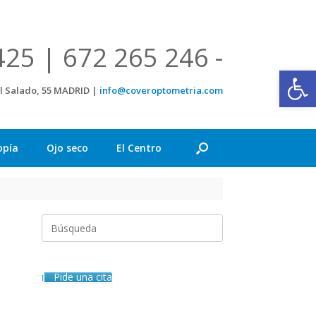
425 | 672 265 246 -
Abrir
el Salado, 55 MADRID |
info@coveroptometria.com
opía
Ojo seco
El Centro
Buscar:
Pide una cita