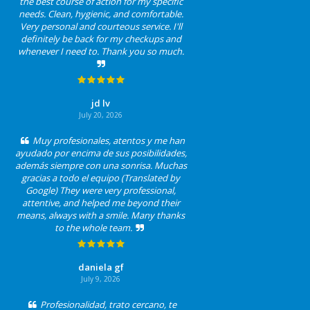
the best course of action for my specific
needs. Clean, hygienic, and comfortable.
Very personal and courteous service. I'll
definitely be back for my checkups and
whenever I need to. Thank you so much.
jd lv
July 20, 2026
Muy profesionales, atentos y me han
ayudado por encima de sus posibilidades,
además siempre con una sonrisa. Muchas
gracias a todo el equipo (Translated by
Google) They were very professional,
attentive, and helped me beyond their
means, always with a smile. Many thanks
to the whole team.
daniela gf
July 9, 2026
Profesionalidad, trato cercano, te