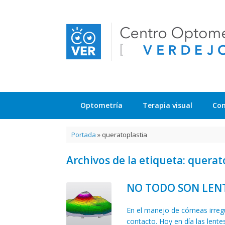
Saltar
al
contenido
Optometría
Terapia visual
Con
Portada
»
queratoplastia
Archivos de la etiqueta:
querat
NO TODO SON LENT
En el manejo de córneas irreg
contacto. Hoy en día las lent