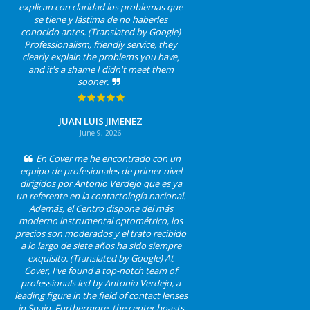
explican con claridad los problemas que
se tiene y lástima de no haberles
conocido antes. (Translated by Google)
Professionalism, friendly service, they
clearly explain the problems you have,
and it's a shame I didn't meet them
sooner.
JUAN LUIS JIMENEZ
June 9, 2026
En Cover me he encontrado con un
equipo de profesionales de primer nivel
dirigidos por Antonio Verdejo que es ya
un referente en la contactología nacional.
Además, el Centro dispone del más
moderno instrumental optométrico, los
precios son moderados y el trato recibido
a lo largo de siete años ha sido siempre
exquisito. (Translated by Google) At
Cover, I've found a top-notch team of
professionals led by Antonio Verdejo, a
leading figure in the field of contact lenses
in Spain. Furthermore, the center boasts