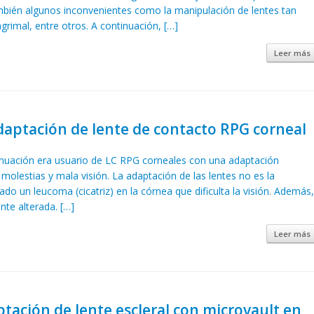
mbién algunos inconvenientes como la manipulación de lentes tan
rimal, entre otros. A continuación, […]
Leer más
aptación de lente de contacto RPG corneal
inuación era usuario de LC RPG corneales con una adaptación
molestias y mala visión. La adaptación de las lentes no es la
do un leucoma (cicatriz) en la córnea que dificulta la visión. Además
ante alterada. […]
Leer más
tación de lente escleral con microvault en