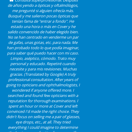
Consulta superprofesional. Después
de años yendo a ópticas y oftalmólogos,
me pregunté si alguien ofrecía más.
Busqué y me salieron pocas ópticas que
tenían fama de "entrar a fondo". He
estado una hora o más en Cover y he
salido convencido de haber elegido bien.
No se han centrado en venderme un par
de gafas, unas gotas, etc. para nada. Me
han probado todo lo que podía imaginar,
para saber qué puedo hacer con mi caso.
Limpio, aséptico, cómodo. Trato muy
personal y educado. Repetiré cuando
necesite y para mis revisiones. Muchas
gracias. (Translated by Google) A truly
professional consultation. After years of
going to opticians and ophthalmologists, I
wondered if anyone offered more. I
searched and found few opticians with a
reputation for thorough examinations. I
spent an hour or more at Cover and left
convinced I'd made the right choice. They
didn't focus on selling me a pair of glasses,
eye drops, etc., at all. They tried
everything I could imagine to determine